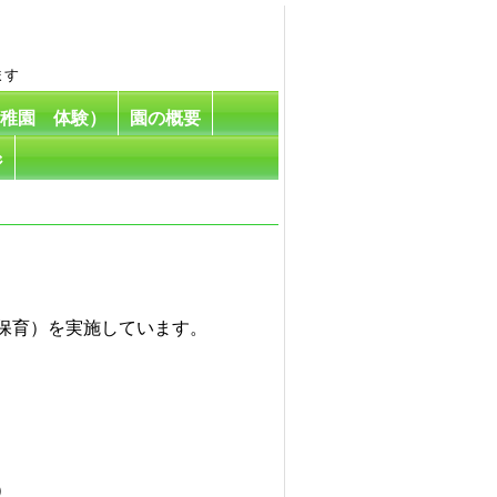
ます
幼稚園 体験）
園の概要
ジ
保育）を実施しています。
）