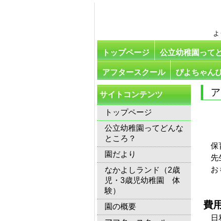
よ
トップページ
公立幼稚園って
アフタースクール
ぴよちゃん
サイトコンテンツ
トップページ
「
公立幼稚園ってどんな
ところ？
保
園だより
先
お
なかよしランド（2歳
児・3歳児幼稚園 体
験）
費
園の概要
日