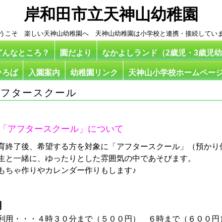
岸和田市立天神山幼稚園
うこそ 楽しい天神山幼稚園へ 天神山幼稚園は小学校と連携・接続してい
どんなところ？
園だより
なかよしランド（2歳児・3歳児
ひろば
入園案内
幼稚園リンク
天神山小学校ホームペー
アフタースクール
アフタースクール」について
育終了後、希望する方を対象に「アフタースクール」（預かり
生と一緒に、ゆったりとした雰囲気の中であそびます。
もちゃ作りやカレンダー作りもします♪
用
利用・・・４時３０分まで（５００円） ６時まで（６００円