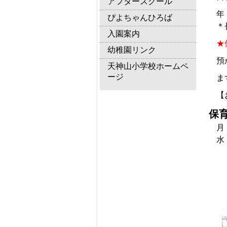
アフタースクール
年
ぴよちゃんひろば
＊
入園案内
★
幼稚園リンク
預
天神山小学校ホームペ
ージ
ま
【
保
月
水