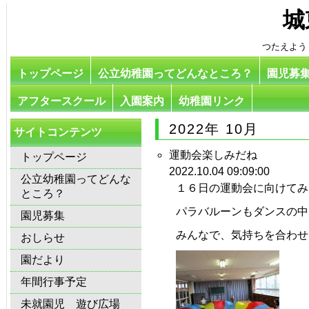
城
つたえよう
トップページ
公立幼稚園ってどんなところ？
園児募
アフタースクール
入園案内
幼稚園リンク
2022年 10月
サイトコンテンツ
運動会楽しみだね
トップページ
2022.10.04 09:09:00
公立幼稚園ってどんな
１６日の運動会に向けてみ
ところ？
パラバルーンもダンスの中
園児募集
みんなで、気持ちを合わせ
おしらせ
園だより
年間行事予定
未就園児 遊び広場