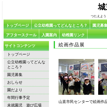
城
つたえよう
トップページ
公立幼稚園ってどんなところ？
園児募
アフタースクール
入園案内
幼稚園リンク
絵画作品展
サイトコンテンツ
トップページ
公立幼稚園ってどんな
ところ？
園児募集
おしらせ
園だより
年間行事予定
山直市民センターで絵画作
未就園児 遊び広場