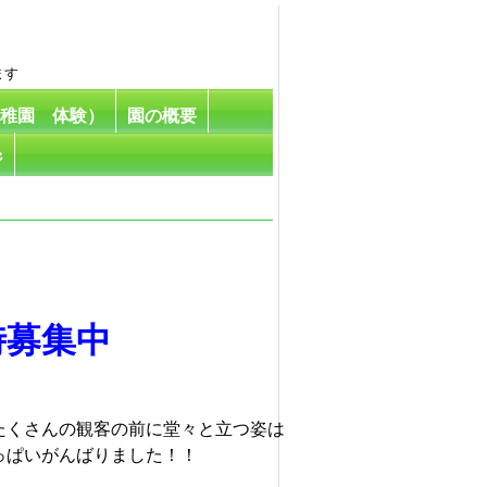
ます
幼稚園 体験）
園の概要
ジ
時募集中
たくさんの観客の前に堂々と立つ姿は
っぱいがんばりました！！