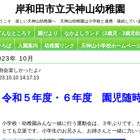
岸和田市立天神山幼稚園
うこそ 楽しい天神山幼稚園へ 天神山幼稚園は小学校と連携・接続してい
どんなところ？
園だより
なかよしランド（2歳児・3歳児
ひろば
入園案内
幼稚園リンク
天神山小学校ホームペー
023年 10月
動会楽しかったよ♪
23.10.10 14:17:13
令和５年度・６年度 園児随
小学校・幼稚園みんな一緒に行う運動会は、３年ぶりです。
とても立派です。小学生のお兄さん、お姉さんと一緒に力い