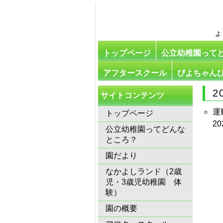
よ
トップページ
公立幼稚園って
アフタースクール
ぴよちゃん
2
サイトコンテンツ
運
トップページ
20
公立幼稚園ってどんな
ところ？
園だより
なかよしランド（2歳
児・3歳児幼稚園 体
験）
園の概要