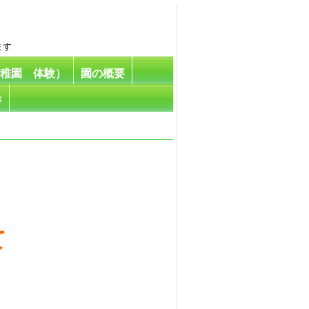
ます
幼稚園 体験）
園の概要
ジ
て