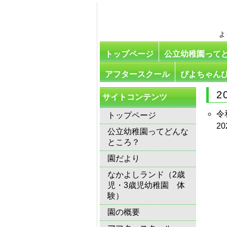
よ
トップページ
公立幼稚園って
アフタースクール
ぴよちゃん
2
サイトコンテンツ
令
トップページ
20
公立幼稚園ってどんな
ところ？
園だより
なかよしランド（2歳
児・3歳児幼稚園 体
験）
園の概要