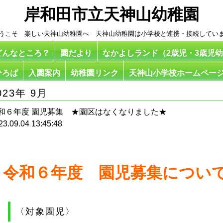
岸和田市立天神山幼稚園
うこそ 楽しい天神山幼稚園へ 天神山幼稚園は小学校と連携・接続してい
どんなところ？
園だより
なかよしランド（2歳児・3歳児
ひろば
入園案内
幼稚園リンク
天神山小学校ホームペー
023年 9月
和６年度 園児募集 ★園区はなくなりました★
23.09.04 13:45:48
令和６年度 園児募集につい
〈対象園児〉