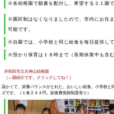
※各幼稚園で願書を配付し、希望する２１園
※園区制はなくなりましたので、市内にお住
可能です。
※自園では、小学校と同じ給食を毎日提供し
※預かり保育は１８時まで（長期休業中も含
岸和田市立天神山幼稚園
（←園紹介です。クリックしてね！）
温かくて、栄養バランスがとれた、おいしい給食。小学校と
ズです。（１食２４４円。副食費免除制度有り）