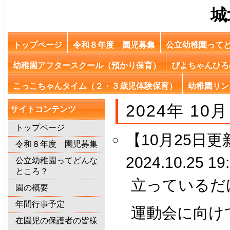
城
トップページ
令和８年度 園児募集
公立幼稚園って
幼稚園アフタースクール（預かり保育）
ぴよちゃんひろ
こっこちゃんタイム（２・３歳児体験保育）
幼稚園リン
2024年 10月
サイトコンテンツ
トップページ
【10月25日
令和８年度 園児募集
2024.10.25 19
公立幼稚園ってどんな
ところ？
立っているだ
園の概要
年間行事予定
運動会に向け
在園児の保護者の皆様