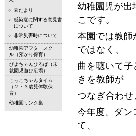
へ
幼稚園児が出
園だより
こです。
感染症に関する意見書
について
本園では教師
非常災害時について
ではなく、
幼稚園アフタースクー
ル（預かり保育）
曲を聴いて子
ぴよちゃんひろば（未
就園児遊び広場）
きを教師が
こっこちゃんタイム
（２・３歳児体験保
育）
つなぎ合わ
幼稚園リンク集
今年度、ダン
て、