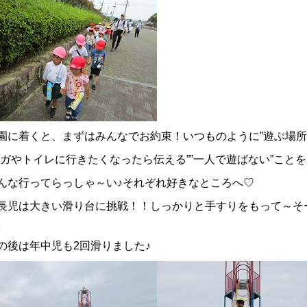
園に着くと、まずはみんなでお約束！いつものように”遊ぶ場所
ケガやトイレに行きたくなったら伝える””一人で遊ばない”こと
んな行ってらっしゃ～い♪それぞれ好きなところへ♡
長児は大きい滑り台に挑戦！！しっかりと手すりをもって～そ
。
の後は年中児も2回滑りました♪