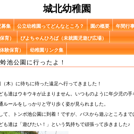
城北幼稚園
児募集
公立幼稚園ってどんなところ？
園の概要
年間行
保育）
ぴよちゃんひろば（未就園児遊び広場）
体験保育）
幼稚園リンク集
蜻蛉池公園に行ったよ！
日（木）に待ちに待った遠足へ行ってきました！
ども達はウキウキが止まりません。いつものように年少児の手
通ルールをしっかりと守り歩く姿が見られました。
して、トンボ池公園に到着！ですが、バスから遊ぶところまで
ども達は「遊びたい！」という気持ちで頑張って歩きました♪