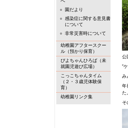
へ
園だより
感染症に関する意見書
について
非常災害時について
幼稚園アフタースクー
ル（預かり保育）
公
ぴよちゃんひろば（未
就園児遊び広場）
”
こっこちゃんタイム
み
（２・３歳児体験保
年
育）
た
幼稚園リンク集
そ