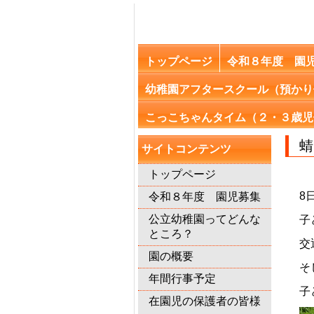
トップページ
令和８年度 園
幼稚園アフタースクール（預かり
こっこちゃんタイム（２・３歳児
サイトコンテンツ
トップページ
8
令和８年度 園児募集
公立幼稚園ってどんな
子
ところ？
交
園の概要
そ
年間行事予定
子
在園児の保護者の皆様