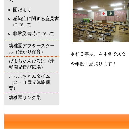
へ
園だより
感染症に関する意見書
について
非常災害時について
幼稚園アフタースクー
ル（預かり保育）
令和６年度、４４名でスタ
ぴよちゃんひろば（未
今年度も頑張ります！
就園児遊び広場）
こっこちゃんタイム
（２・３歳児体験保
育）
幼稚園リンク集