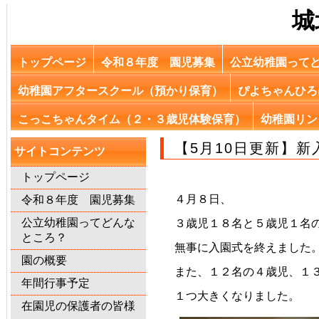
城
トップページ
令和８年度 園児募集
公立幼稚園って
幼稚園アフタースクール（預かり保育）
ぴよちゃんひろ
こっこちゃんタイム（２・３歳児体験保育）
幼稚園リン
【5月10日更新】新
サイトコンテンツ
トップページ
４月８日、
令和８年度 園児募集
公立幼稚園ってどんな
３歳児１８名と５歳児１名
ところ？
無事に入園式を終えました
園の概要
また、１２名の４歳児、１
年間行事予定
１つ大きくなりました。
在園児の保護者の皆様