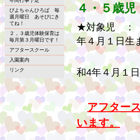
年間行事予定
４・５歳児
ぴよちゃんひろば 毎
週月曜日 あそびにき
てね！
★対象児 ：
２，３歳児体験保育は
年４月１日生
毎月第３月曜日です！
アフタースクール
【４歳
入園案内
和4
年４月１
リンク
アフター
います。