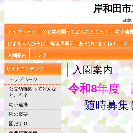
岸和田市
自然
トップページ
公立幼稚園ってどんなところ？
幼小連
ぴよちゃんひろば 毎週月曜日 あそびにきてね！
２，
入園案内
リンク
入園案内
サイトコンテンツ
トップページ
令和8
年度 
公立幼稚園ってどんな
ところ？
随時募集
幼小連携
園の概要
園だより