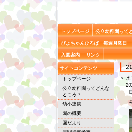
トップページ
公立幼稚園って
ぴよちゃんひろば 毎週月曜日 
入園案内
リンク
2
サイトコンテンツ
水
トップページ
20
公立幼稚園ってどんな
ところ？
幼小連携
園の概要
園だより