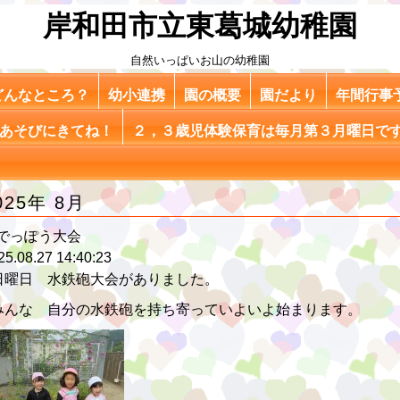
岸和田市立東葛城幼稚園
自然いっぱいお山の幼稚園
どんなところ？
幼小連携
園の概要
園だより
年間行事
あそびにきてね！
２，３歳児体験保育は毎月第３月曜日で
025年 8月
でっぽう大会
25.08.27 14:40:23
日曜日 水鉄砲大会がありました。
みんな 自分の水鉄砲を持ち寄っていよいよ始まります。